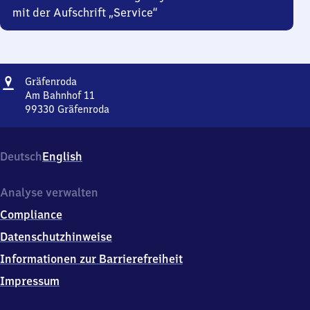
mit der Aufschrift „Service“
Adresse
Gräfenroda
Gräfenroda
Am Bahnhof 11
99330
Gräfenroda
Gräfenroda,
Am
Bahnhof
Deutsch
English
11,
9
9
Analyse verwalten
3
Compliance
3
0
Datenschutzhinweise
Gräfenroda
Informationen zur Barrierefreiheit
Impressum