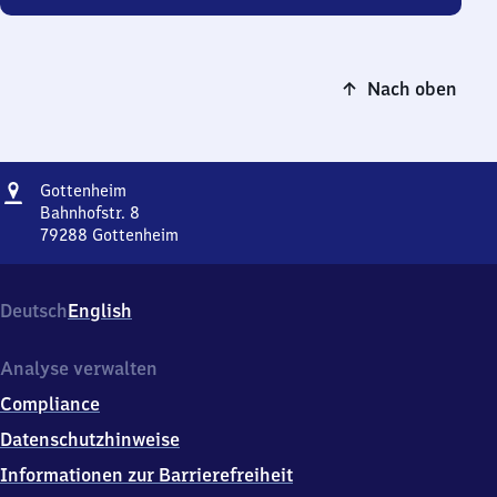
Nach oben
Adresse
Gottenheim
Gottenheim
Bahnhofstr. 8
79288
Gottenheim
Gottenheim,
Bahnhofstr.
8,
Deutsch
English
7
9
2
Analyse verwalten
8
Compliance
8
Gottenheim
Datenschutzhinweise
Informationen zur Barrierefreiheit