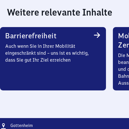
Weitere relevante Inhalte
Barrierefreiheit
Mob
Zen
Auch wenn Sie in Ihrer Mobilität
eingeschränkt sind – uns ist es wichtig,
Die 
dass Sie gut Ihr Ziel erreichen
bean
und 
Bahn
Auss
Adresse
Gottenheim
Gottenheim