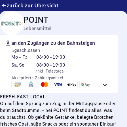
zurück zur Übersicht
POINT
Lebensmittel
an den Zugängen zu den Bahnsteigen
geschlossen
Montag
Von
Mo
–
Fr
06:00
–
19:00
bis
6
Samstag
,
Von
Sa
,
So
08:00
–
19:00
Freitag
Uhr
und
inkl. Feiertage
8
inkl. Feiertage
bis
Sonntag
Akzeptierte Zahlungsmittel
Uhr
19
bis
Uhr
19
FRESH. FAST. LOCAL.
Uhr
Ob auf dem Sprung zum Zug, in der Mittagspause oder
beim Stadtbummel – bei POINT findest du alles, was
du brauchst: Ob gekühlte Getränke, belegte Brötchen,
frisches Obst, süße Snacks oder ein spontaner Einkauf