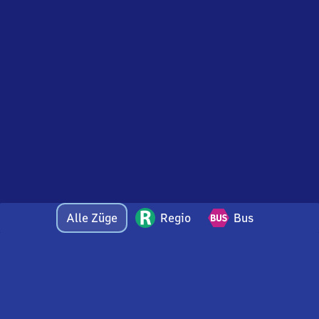
Alle Züge
Regio
Bus
Bei Fragen oder Feedback zu dieser Abfahrtstafel
wenden Sie sich gerne per E-Mail an