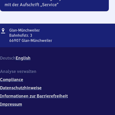
mit der Aufschrift „Service“
Adresse
Glan-
Glan-Münchweiler
Münchweiler
Bahnhofstr. 3
66907
Glan-Münchweiler
Glan-
Münchweiler,
Bahnhofstr.
Deutsch
English
3,
6
6
Analyse verwalten
9
Compliance
0
7
Datenschutzhinweise
Glan-
Informationen zur Barrierefreiheit
Münchweiler
Impressum