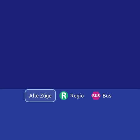
Alle Züge
Regio
Bus
Bei Fragen oder Feedback zu dieser Abfahrtstafel
wenden Sie sich gerne per E-Mail an