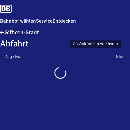
Bahnhof wählen
Service
Entdecken
Gifhorn-
Gifhorn-Stadt
Stadt
Abfahrt
Zu Ankünften wechseln
Zug / Bus
Gleis
Wird
geladen…