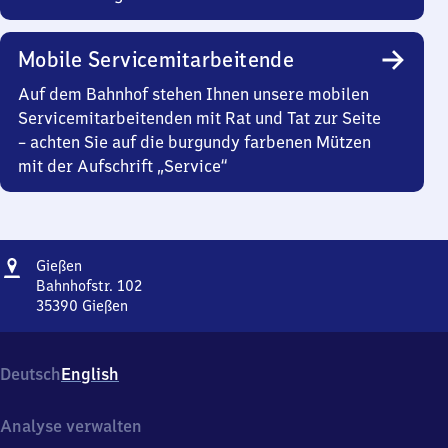
Mobile Servicemitarbeitende
Auf dem Bahnhof stehen Ihnen unsere mobilen
Servicemitarbeitenden mit Rat und Tat zur Seite
– achten Sie auf die burgundy farbenen Mützen
mit der Aufschrift „Service“
Adresse
Gießen
Gießen
Bahnhofstr. 102
35390
Gießen
Gießen,
Bahnhofstr.
102,
Deutsch
English
3
5
3
Analyse verwalten
9