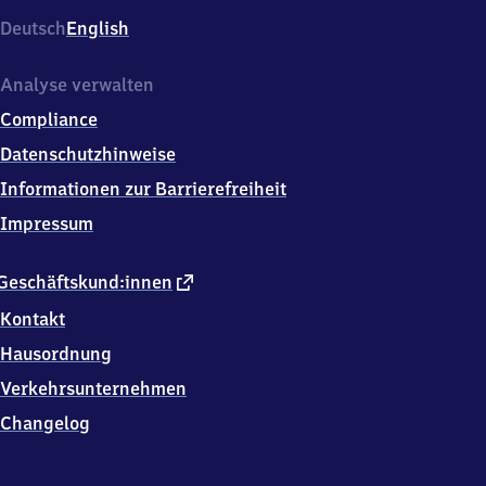
102,
Deutsch
English
3
5
3
Analyse verwalten
9
Compliance
0
Gießen
Datenschutzhinweise
Informationen zur Barrierefreiheit
Impressum
externer
Geschäftskund:innen
Link
Kontakt
Hausordnung
Verkehrsunternehmen
Changelog