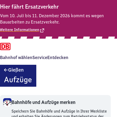
Hier fährt Ersatzverkehr
Vom 10. Juli bis 11. Dezember 2026 kommt es wegen
Bauarbeiten zu Ersatzverkehr.
Weitere Informationen
Bahnhof wählen
Service
Entdecken
Gießen
Gießen
Aufzüge
Bahnhöfe und Aufzüge merken
Bahnhöfe
Speichern Sie Bahnhöfe und Aufzüge in Ihrer Merkliste
und
und erhalten Sie Änderungen zum Betriebsstatus der