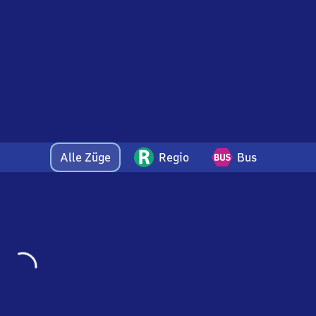
Alle Züge
Regio
Bus
Wird
geladen…