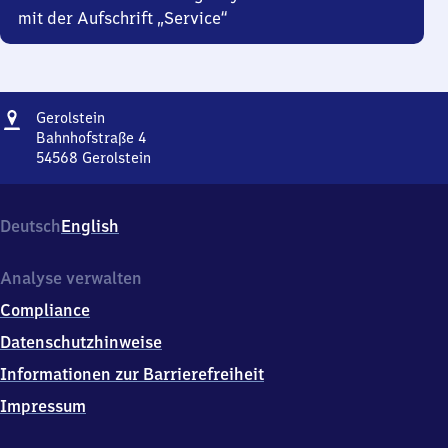
mit der Aufschrift „Service“
Adresse
Gerolstein
Gerolstein
Bahnhofstraße 4
54568
Gerolstein
Gerolstein,
Bahnhofstraße
4,
Deutsch
English
5
4
5
Analyse verwalten
6
Compliance
8
Gerolstein
Datenschutzhinweise
Informationen zur Barrierefreiheit
Impressum