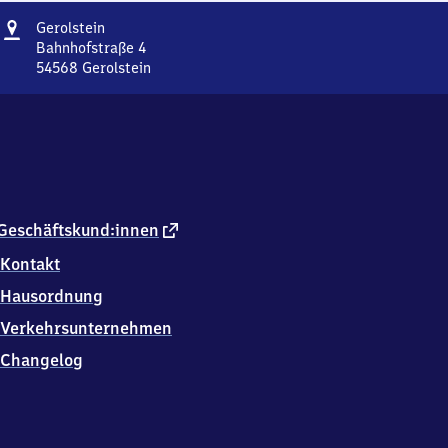
Adresse
Gerolstein
Gerolstein
Bahnhofstraße 4
54568
Gerolstein
Gerolstein,
Bahnhofstraße
4,
5
4
5
6
8
externer
Geschäftskund:innen
Gerolstein
Link
Kontakt
Hausordnung
Verkehrsunternehmen
Changelog