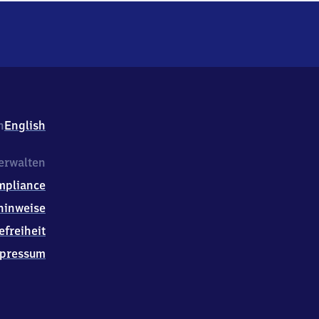
h
English
erwalten
mpliance
hinweise
efreiheit
pressum