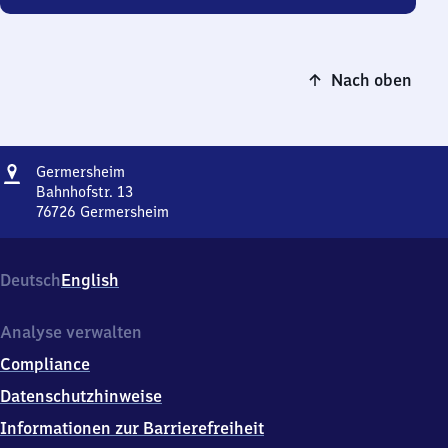
Nach oben
Adresse
Germersheim
Germersheim
Bahnhofstr. 13
76726
Germersheim
Germersheim,
Bahnhofstr.
13,
Deutsch
English
7
6
7
Analyse verwalten
2
Compliance
6
Germersheim
Datenschutzhinweise
Informationen zur Barrierefreiheit