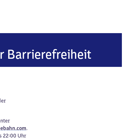
nberg
r Barrierefreiheit
der
unter
ebahn.com
.
s 22:00 Uhr