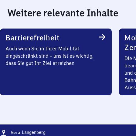
Weitere relevante Inhalte
Barrierefreiheit
Mob
Zen
Auch wenn Sie in Ihrer Mobilität
eingeschränkt sind – uns ist es wichtig,
Die 
dass Sie gut Ihr Ziel erreichen
bean
und 
Bahn
Auss
Adresse
Gera-
Langenberg
Gera