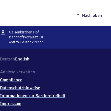
Nach oben
Adresse
Gelsenkirchen
Gelsenkirchen Hbf
Hauptbahnhof
Bahnhofsvorplatz 10
45879
Gelsenkirchen
Gelsenkirchen
Hauptbahnhof,
Bahnhofsvorplatz
Deutsch
English
10,
4
5
Analyse verwalten
8
Compliance
7
9
Datenschutzhinweise
Gelsenkirchen
Informationen zur Barrierefreiheit
Impressum