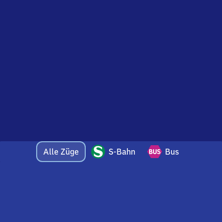
Alle Züge
S-Bahn
Bus
Bei Fragen oder Feedback zu dieser Abfahrtstafel
wenden Sie sich gerne per E-Mail an