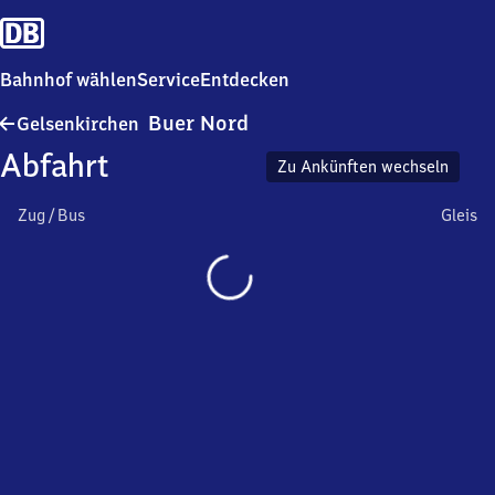
Bahnhof wählen
Service
Entdecken
Gelsenkirchen-
Buer Nord
Gelsenkirchen
Buer
Abfahrt
Nord
Zu Ankünften wechseln
Zug / Bus
Gleis
Wird
geladen…