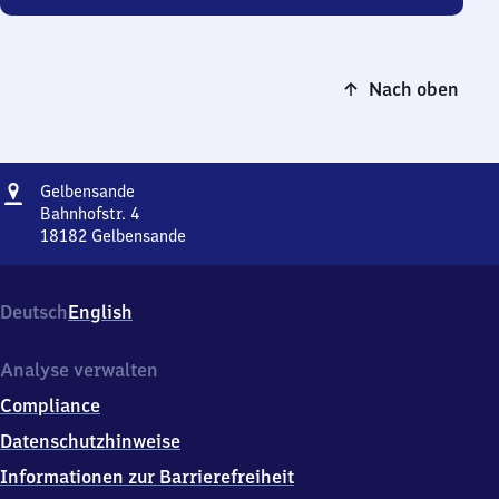
Nach oben
Adresse
Gelbensande
Gelbensande
Bahnhofstr. 4
18182
Gelbensande
Gelbensande,
Bahnhofstr.
4,
Deutsch
English
1
8
1
Analyse verwalten
8
Compliance
2
Gelbensande
Datenschutzhinweise
Informationen zur Barrierefreiheit