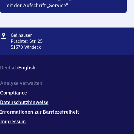
mit der Aufschrift „Service“
Adresse
Geilhausen
Geilhausen
Prachter Str. 25
51570
Windeck
Geilhausen,
Prachter
Str.
Deutsch
English
25,
5
1
Analyse verwalten
5
Compliance
7
0
Datenschutzhinweise
Windeck
Informationen zur Barrierefreiheit
Impressum