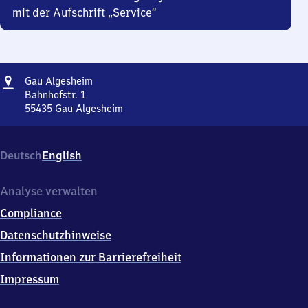
mit der Aufschrift „Service“
Adresse
Gau
Gau Algesheim
Algesheim
Bahnhofstr. 1
55435
Gau Algesheim
Gau
Algesheim,
Bahnhofstr.
Deutsch
English
1,
5
5
Analyse verwalten
4
Compliance
3
5
Datenschutzhinweise
Gau
Informationen zur Barrierefreiheit
Algesheim
Impressum