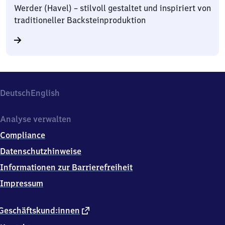
Werder (Havel) – stilvoll gestaltet und inspiriert von
traditioneller Backsteinproduktion
Deutsch
English
Analyse verwalten
Compliance
Datenschutzhinweise
Informationen zur Barrierefreiheit
Impressum
externer
Geschäftskund:innen
Link