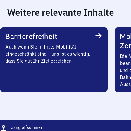
Weitere relevante Inhalte
Barrierefreiheit
Mob
Zen
Auch wenn Sie in Ihrer Mobilität
eingeschränkt sind – uns ist es wichtig,
Die 
dass Sie gut Ihr Ziel erreichen
bean
und 
Bahn
Auss
Adresse
Gangloffsömmern
Gangloffsömmern