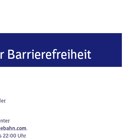
ömmern
r Barrierefreiheit
der
unter
ebahn.com
.
s 22:00 Uhr