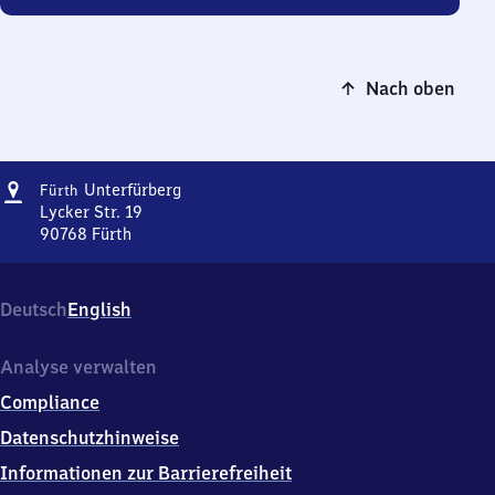
Nach oben
Adresse
Fürth-
Unterfürberg
Fürth
Unterfürberg
Lycker Str. 19
90768
Fürth
Fürth-
Unterfürberg,
Lycker
Deutsch
English
Str.
19,
9
Analyse verwalten
0
Compliance
7
6
Datenschutzhinweise
8
Informationen zur Barrierefreiheit
Fürth