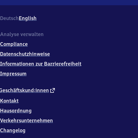
Fürth-
Dambach,
Weiherhoferstr.
Deutsch
English
55a,
9
0
Analyse verwalten
7
Compliance
6
8
Datenschutzhinweise
Fürth
Informationen zur Barrierefreiheit
Impressum
externer
Geschäftskund:innen
Link
Kontakt
Hausordnung
Verkehrsunternehmen
Changelog