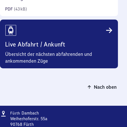
Kilobyte)
PDF
(
43 kB
)
Live Abfahrt / Ankunft
Übersicht der nächsten abfahrenden und
ankommenden Züge
Nach oben
Adresse
Fürth-
Dambach
Fürth
Dambach
Weiherhoferstr. 55a
90768
Fürth