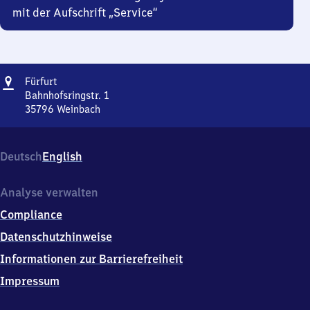
mit der Aufschrift „Service“
Adresse
Fürfurt
Fürfurt
Bahnhofsringstr. 1
35796
Weinbach
Fürfurt,
Bahnhofsringstr.
1,
Deutsch
English
3
5
7
Analyse verwalten
9
Compliance
6
Weinbach
Datenschutzhinweise
Informationen zur Barrierefreiheit
Impressum