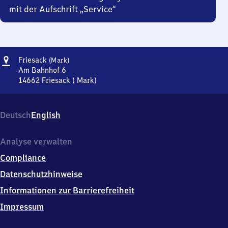
mit der Aufschrift „Service“
Adresse
Friesack
Friesack
(Mark)
(Mark)
Am Bahnhof 6
14662
Friesack ( Mark)
Friesack
(Mark),
Am
Deutsch
English
Bahnhof
6,
1
Analyse verwalten
4
Compliance
6
6
Datenschutzhinweise
2
Informationen zur Barrierefreiheit
Friesack
(
Impressum
Mark)