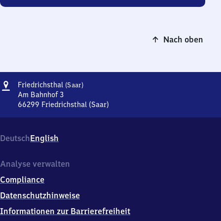
Nach oben
Adresse
Friedrichsthal
Friedrichsthal
(Saar)
(Saar)
Am Bahnhof 3
66299
Friedrichsthal (Saar)
Friedrichsthal
(Saar),
Am
Deutsch
English
Bahnhof
3,
6
Analyse verwalten
6
Compliance
2
9
Datenschutzhinweise
9
Informationen zur Barrierefreiheit
Friedrichsthal