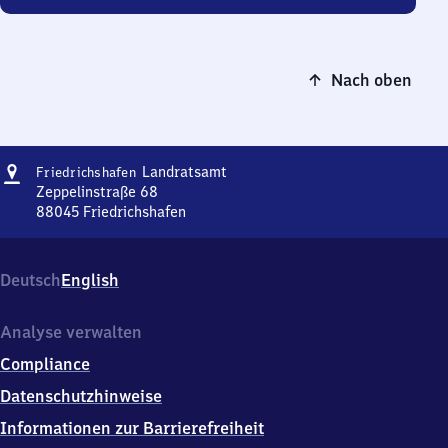
Nach oben
Adresse
Friedrichshafen
Landratsamt
Friedrichshafen
Landratsamt
Zeppelinstraße 68
88045
Friedrichshafen
Friedrichshafen
Landratsamt,
Zeppelinstraße
Deutsch
English
68,
8
8
Analyse verwalten
0
Compliance
4
5
Datenschutzhinweise
Friedrichshafen
Informationen zur Barrierefreiheit