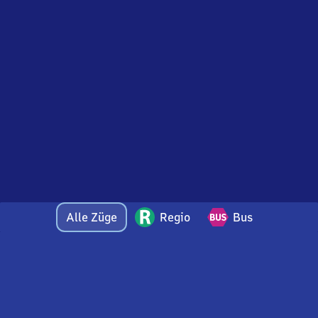
Alle Züge
Regio
Bus
Bei Fragen oder Feedback zu dieser Abfahrtstafel
wenden Sie sich gerne per E-Mail an