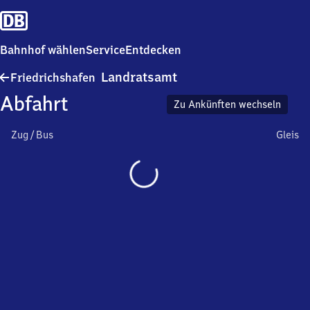
Bahnhof wählen
Service
Entdecken
Friedrichshafen
Landratsamt
Friedrichshafen
Landratsamt
Abfahrt
Zu Ankünften wechseln
Zug / Bus
Gleis
Wird
geladen…