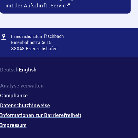
mit der Aufschrift „Service“
Adresse
Friedrichshafen-
Fischbach
Friedrichshafen
Fischbach
Eisenbahnstraße 15
88048
Friedrichshafen
Friedrichshafen-
Fischbach,
Eisenbahnstraße
Deutsch
English
15,
8
8
Analyse verwalten
0
Compliance
4
8
Datenschutzhinweise
Friedrichshafen
Informationen zur Barrierefreiheit
Impressum