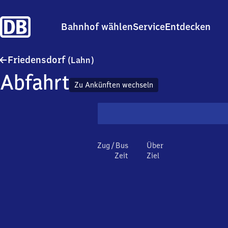
Bahnhof wählen
Service
Entdecken
Friedensdorf (Lahn)
Friedensdorf
(Lahn)
Abfahrt
Zu Ankünften wechseln
Zug / Bus
Über
Zeit
Ziel