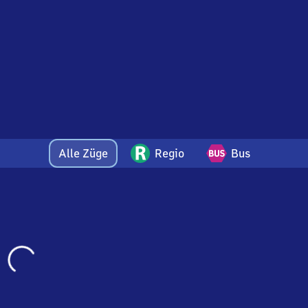
Alle Züge
Regio
Bus
Wird
geladen…