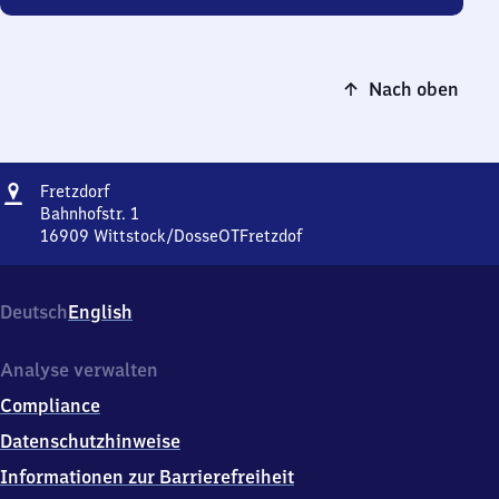
Nach oben
Adresse
Fretzdorf
Fretzdorf
Bahnhofstr. 1
16909
Wittstock/DosseOTFretzdof
Fretzdorf,
Bahnhofstr.
1,
Deutsch
English
1
6
9
Analyse verwalten
0
Compliance
9
Wittstock/DosseOTFretzdof
Datenschutzhinweise
Informationen zur Barrierefreiheit