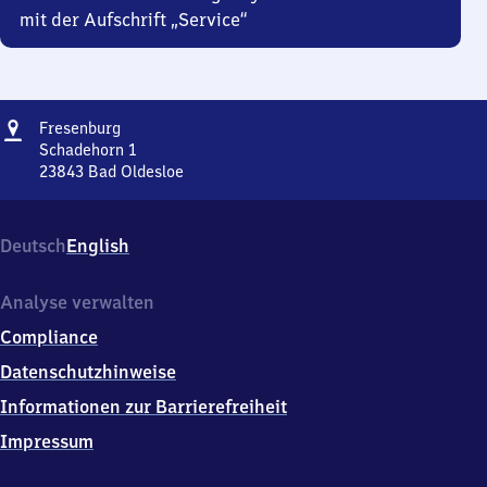
mit der Aufschrift „Service“
Adresse
Fresenburg
Fresenburg
Schadehorn 1
23843
Bad Oldesloe
Fresenburg,
Schadehorn
1,
Deutsch
English
2
3
8
Analyse verwalten
4
Compliance
3
Bad
Datenschutzhinweise
Oldesloe
Informationen zur Barrierefreiheit
Impressum