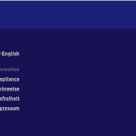
h
English
erwalten
mpliance
hinweise
efreiheit
pressum