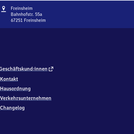
Adresse
Freinsheim
Freinsheim
Bahnhofstr. 55a
67251
Freinsheim
Freinsheim,
Bahnhofstr.
55a,
6
7
2
5
1
externer
Geschäftskund:innen
Freinsheim
Link
Kontakt
Hausordnung
Verkehrsunternehmen
Changelog