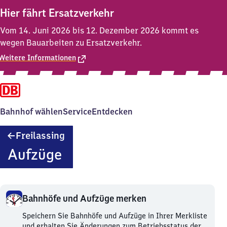
Hier fährt Ersatzverkehr
Vom 14. Juni 2026 bis 12. Dezember 2026 kommt es
wegen Bauarbeiten zu Ersatzverkehr.
Weitere Informationen
Bahnhof wählen
Service
Entdecken
Freilassing
Freilassing
Aufzüge
Bahnhöfe und Aufzüge merken
Bahnhöfe
Speichern Sie Bahnhöfe und Aufzüge in Ihrer Merkliste
und
und erhalten Sie Änderungen zum Betriebsstatus der