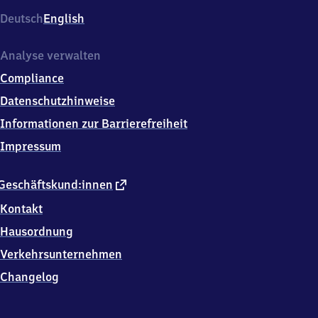
4,
Deutsch
English
8
3
3
Analyse verwalten
9
Compliance
5
Freilassing
Datenschutzhinweise
Informationen zur Barrierefreiheit
Impressum
externer
Geschäftskund:innen
Link
Kontakt
Hausordnung
Verkehrsunternehmen
Changelog