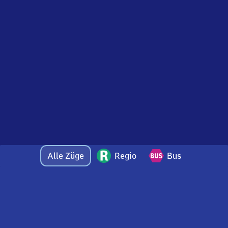
Alle Züge
Regio
Bus
Bei Fragen oder Feedback zu dieser Abfahrtstafel
wenden Sie sich gerne per E-Mail an