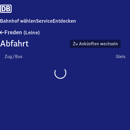
Bahnhof wählen
Service
Entdecken
Freden
Freden
(Leine)
(Leine)
Abfahrt
Zu Ankünften wechseln
Zug / Bus
Gleis
Wird
geladen…