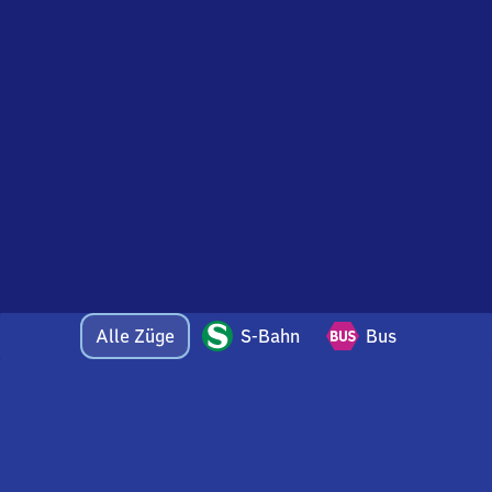
Alle Züge
S-Bahn
Bus
Bei Fragen oder Feedback zu dieser Abfahrtstafel
wenden Sie sich gerne per E-Mail an