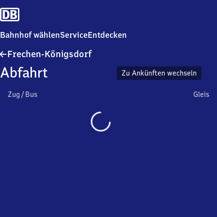
Bahnhof wählen
Service
Entdecken
Frechen-
Frechen-Königsdorf
Königsdorf
Abfahrt
Zu Ankünften wechseln
Zug / Bus
Gleis
Wird
geladen…