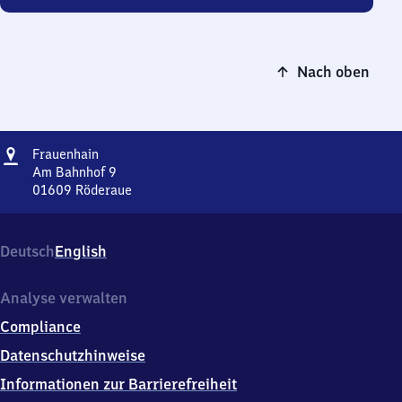
Nach oben
Adresse
Frauenhain
Frauenhain
Am Bahnhof 9
01609
Röderaue
Frauenhain,
Am
Bahnhof
Deutsch
English
9,
0
1
Analyse verwalten
6
Compliance
0
9
Datenschutzhinweise
Röderaue
Informationen zur Barrierefreiheit