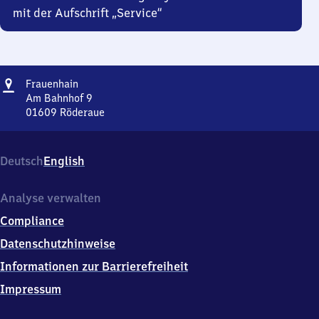
mit der Aufschrift „Service“
Adresse
Frauenhain
Frauenhain
Am Bahnhof 9
01609
Röderaue
Frauenhain,
Am
Bahnhof
Deutsch
English
9,
0
1
Analyse verwalten
6
Compliance
0
9
Datenschutzhinweise
Röderaue
Informationen zur Barrierefreiheit
Impressum