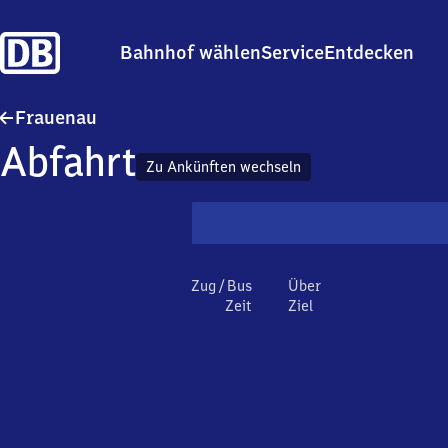
Bahnhof wählen
Service
Entdecken
Frauenau
Frauenau
Abfahrt
Zu Ankünften wechseln
Zug / Bus
Über
Zeit
Ziel