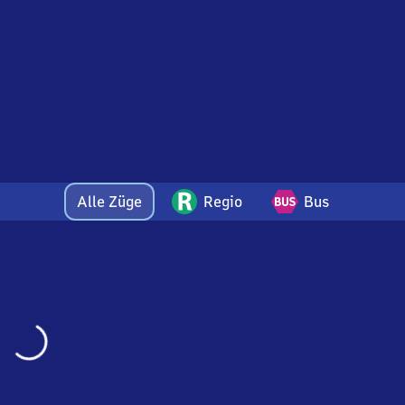
Alle Züge
Regio
Bus
Wird
geladen…