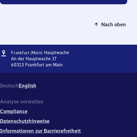
Nach oben
Adresse
Frankfurt
Hauptwache
Frankfurt (Main)
(Main)
An der Hauptwache 17
Hauptwache
60313
Frankfurt am Main
Frankfurt
(Main)
Hauptwache,
Deutsch
English
An
der
Hauptwache
Analyse verwalten
17,
Compliance
6
0
Datenschutzhinweise
3
Informationen zur Barrierefreiheit
1