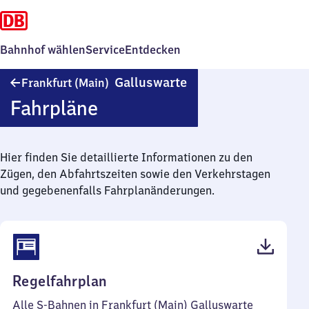
Bahnhof wählen
Service
Entdecken
Frankfurt
Galluswarte
Frankfurt (Main)
(Main)
Fahrpläne
Galluswarte
Hier finden Sie detaillierte Informationen zu den
Zügen, den Abfahrtszeiten sowie den Verkehrstagen
und gegebenenfalls Fahrplanänderungen.
(PDF,
Regelfahrplan
103
Alle S-Bahnen in Frankfurt (Main) Galluswarte