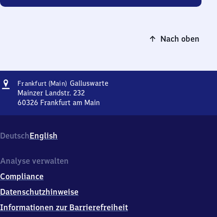
Nach oben
Adresse
Frankfurt
Galluswarte
Frankfurt (Main)
(Main)
Mainzer Landstr. 232
Galluswarte
60326
Frankfurt am Main
Frankfurt
(Main)
Galluswarte,
Deutsch
English
Mainzer
Landstr.
232,
Analyse verwalten
6
Compliance
0
3
Datenschutzhinweise
2
Informationen zur Barrierefreiheit
6