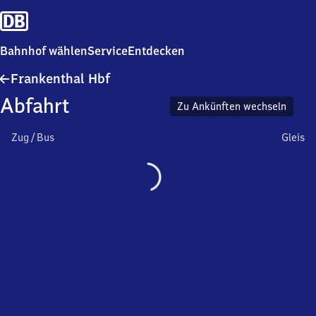
Bahnhof wählen
Service
Entdecken
Frankenthal
Frankenthal Hbf
Hauptbahnhof
Abfahrt
Zu Ankünften wechseln
Zug / Bus
Gleis
Wird
geladen…