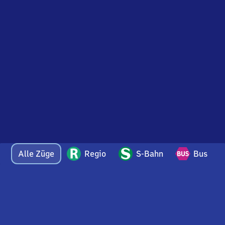
Alle Züge
Regio
S-Bahn
Bus
Bei Fragen oder Feedback zu dieser Abfahrtstafel
wenden Sie sich gerne per E-Mail an