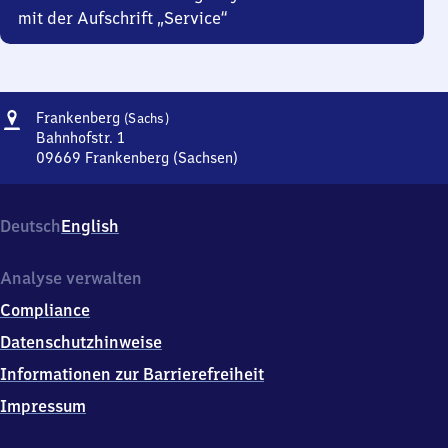
mit der Aufschrift „Service“
Adresse
Frankenberg
Frankenberg
(Sachs)
(Sachsen)
Bahnhofstr. 1
09669
Frankenberg (Sachsen)
Frankenberg
(Sachsen),
Bahnhofstr.
Deutsch
English
1,
0
9
Analyse verwalten
6
Compliance
6
9
Datenschutzhinweise
Frankenberg
Informationen zur Barrierefreiheit
(Sachsen)
Impressum