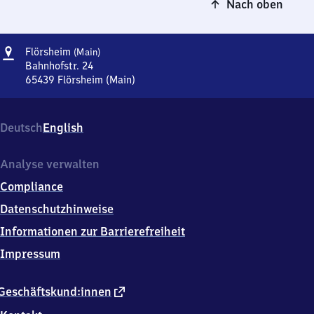
Nach oben
Adresse
Flörsheim
Flörsheim
(Main)
(Main)
Bahnhofstr. 24
65439
Flörsheim (Main)
Flörsheim
(Main),
Bahnhofstr.
Deutsch
English
24,
6
5
Analyse verwalten
4
Compliance
3
9
Datenschutzhinweise
Flörsheim
Informationen zur Barrierefreiheit
(Main)
Impressum
externer
Geschäftskund:innen
Link