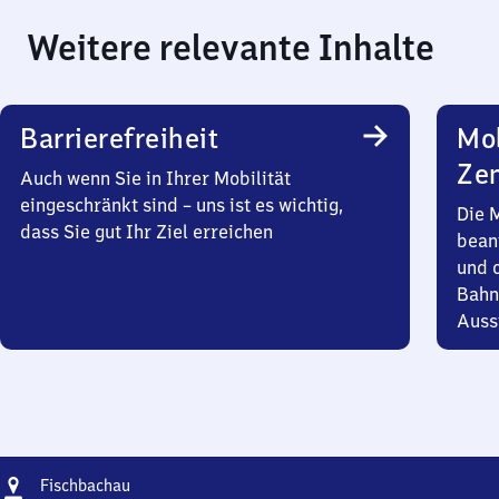
Weitere relevante Inhalte
Barrierefreiheit
Mob
Zen
Auch wenn Sie in Ihrer Mobilität
eingeschränkt sind – uns ist es wichtig,
Die 
dass Sie gut Ihr Ziel erreichen
bean
und 
Bahn
Auss
Adresse
Fischbachau
Fischbachau