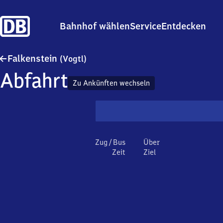
Bahnhof wählen
Service
Entdecken
Falkenstein (Vogtland)
Falkenstein
(Vogtl)
Abfahrt
Zu Ankünften wechseln
Zug / Bus
Über
Zeit
Ziel