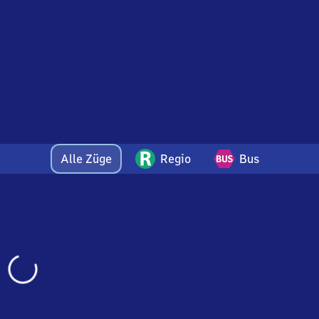
Alle Züge
Regio
Bus
Wird
geladen…