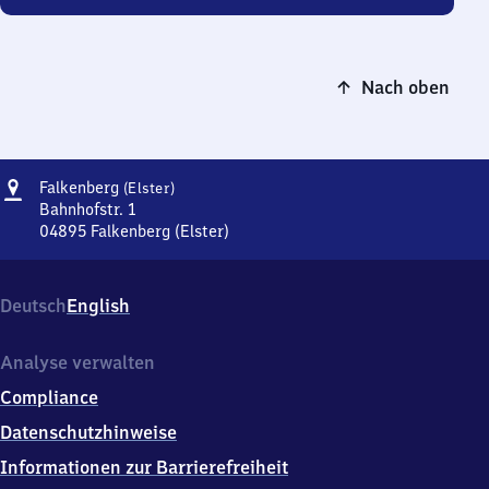
Nach oben
Adresse
Falkenberg
Falkenberg
(Elster)
(Elster)
Bahnhofstr. 1
04895
Falkenberg (Elster)
Falkenberg
(Elster),
Bahnhofstr.
Deutsch
English
1,
0
4
Analyse verwalten
8
Compliance
9
5
Datenschutzhinweise
Falkenberg
Informationen zur Barrierefreiheit
(Elster)