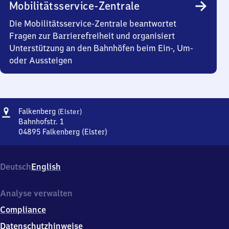
Mobilitätsservice-Zentrale
Die Mobilitätsservice-Zentrale beantwortet
Fragen zur Barrierefreiheit und organisiert
Unterstützung an den Bahnhöfen beim Ein-, Um-
oder Aussteigen
Adresse
Falkenberg
Falkenberg
(Elster)
(Elster)
Bahnhofstr. 1
04895
Falkenberg (Elster)
Falkenberg
(Elster),
Bahnhofstr.
Deutsch
English
1,
0
4
Analyse verwalten
8
Compliance
9
5
Datenschutzhinweise