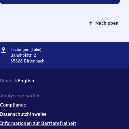
Nach oben
Adresse
Fachingen
Fachingen
(Lahn)
(Lahn)
Bahnhofstr. 2
65626
Birlenbach
Fachingen
(Lahn),
Bahnhofstr.
Deutsch
English
2,
6
5
Analyse verwalten
6
Compliance
2
6
Datenschutzhinweise
Birlenbach
Informationen zur Barrierefreiheit