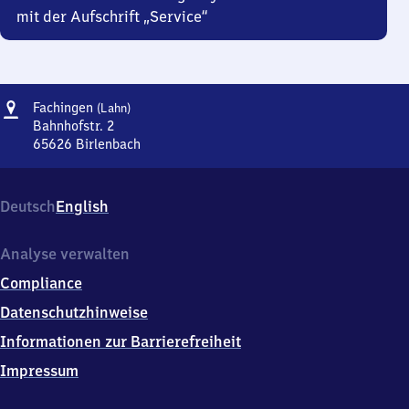
mit der Aufschrift „Service“
Adresse
Fachingen
Fachingen
(Lahn)
(Lahn)
Bahnhofstr. 2
65626
Birlenbach
Fachingen
(Lahn),
Bahnhofstr.
Deutsch
English
2,
6
5
Analyse verwalten
6
Compliance
2
6
Datenschutzhinweise
Birlenbach
Informationen zur Barrierefreiheit
Impressum